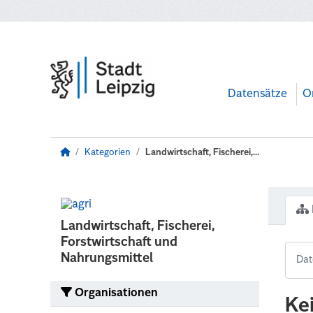
Zum Hauptinhalt wechseln
Datensätze
O
Kategorien
Landwirtschaft, Fischerei,...
Landwirtschaft, Fischerei,
Forstwirtschaft und
Nahrungsmittel
Organisationen
Ke