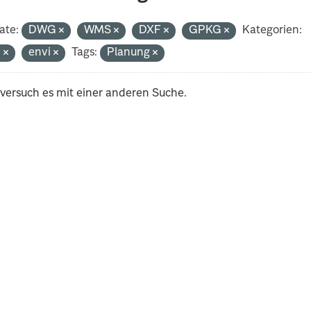
ate:
DWG
WMS
DXF
GPKG
Kategorien:
n
envi
Tags:
Planung
 versuch es mit einer anderen Suche.