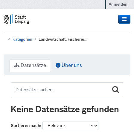
Zum Hauptinhalt wechseln
Anmelden
Kategorien
Landwirtschaft, Fischerei,...
Datensätze
Über uns
Keine Datensätze gefunden
Sortieren nach