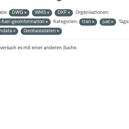
ate:
DWG
WMS
DXF
Organisationen:
-fuer-geoinformation
Kategorien:
tran
just
Tags
ndata
Geobasisdaten
 versuch es mit einer anderen Suche.