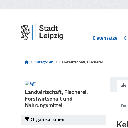
Zum Hauptinhalt wechseln
Datensätze
O
Kategorien
Landwirtschaft, Fischerei,...
Landwirtschaft, Fischerei,
Forstwirtschaft und
Nahrungsmittel
Organisationen
Ke