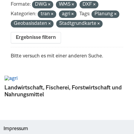
Formate:
DWG
WMS
DXF
Kategorien:
tran
agri
Tags:
Planung
Geobasisdaten
Stadtgrundkarte
Ergebnisse filtern
Bitte versuch es mit einer anderen Suche.
Landwirtschaft, Fischerei, Forstwirtschaft und
Nahrungsmittel
Impressum