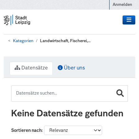
Zum Hauptinhalt wechseln
Anmelden
Kategorien
Landwirtschaft, Fischerei,...
Datensätze
Über uns
Keine Datensätze gefunden
Sortieren nach