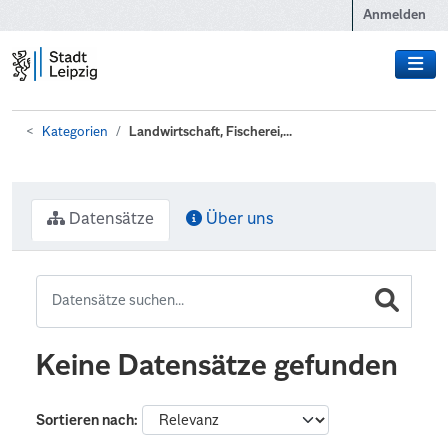
Zum Hauptinhalt wechseln
Anmelden
Kategorien
Landwirtschaft, Fischerei,...
Datensätze
Über uns
Keine Datensätze gefunden
Sortieren nach