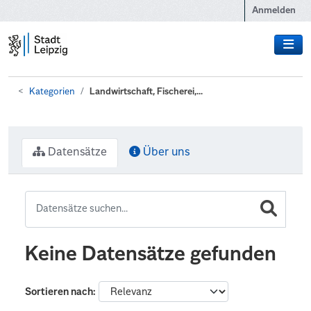
Zum Hauptinhalt wechseln
Anmelden
Kategorien
Landwirtschaft, Fischerei,...
Datensätze
Über uns
Keine Datensätze gefunden
Sortieren nach