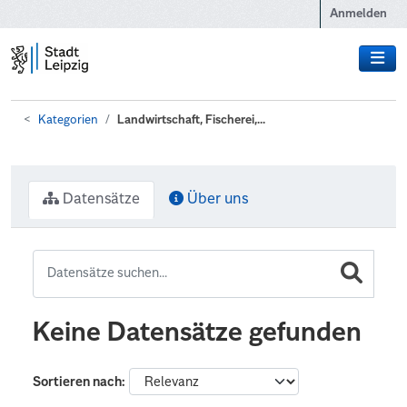
Zum Hauptinhalt wechseln
Anmelden
Kategorien
Landwirtschaft, Fischerei,...
Datensätze
Über uns
Keine Datensätze gefunden
Sortieren nach