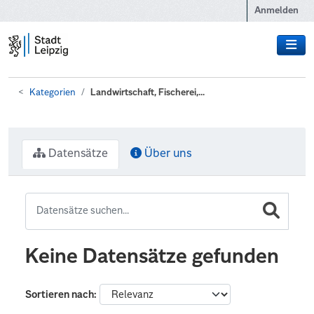
Zum Hauptinhalt wechseln
Anmelden
Kategorien
Landwirtschaft, Fischerei,...
Datensätze
Über uns
Keine Datensätze gefunden
Sortieren nach