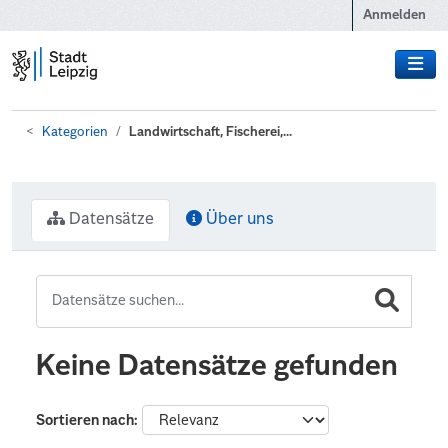
Zum Hauptinhalt wechseln
Anmelden
Kategorien
Landwirtschaft, Fischerei,...
Datensätze
Über uns
Keine Datensätze gefunden
Sortieren nach