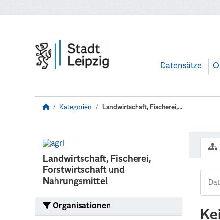
Zum Hauptinhalt wechseln
Datensätze
O
Kategorien
Landwirtschaft, Fischerei,...
Landwirtschaft, Fischerei,
Forstwirtschaft und
Nahrungsmittel
Organisationen
Ke