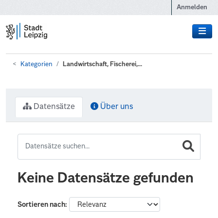
Zum Hauptinhalt wechseln
Anmelden
Kategorien
Landwirtschaft, Fischerei,...
Datensätze
Über uns
Keine Datensätze gefunden
Sortieren nach