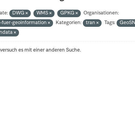
ate:
DWG
WMS
GPKG
Organisationen:
-fuer-geoinformation
Kategorien:
tran
Tags:
GeoS
ndata
 versuch es mit einer anderen Suche.