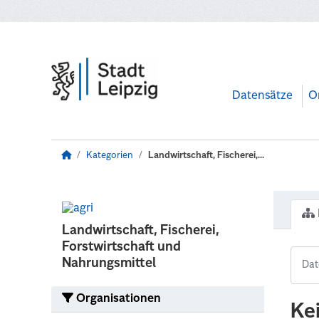
Zum Hauptinhalt wechseln
Datensätze
O
Kategorien
Landwirtschaft, Fischerei,...
Landwirtschaft, Fischerei,
Forstwirtschaft und
Nahrungsmittel
Organisationen
Ke