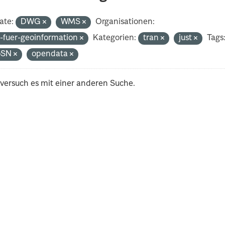
ate:
DWG
WMS
Organisationen:
-fuer-geoinformation
Kategorien:
tran
just
Tags
oSN
opendata
 versuch es mit einer anderen Suche.