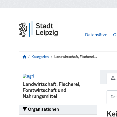
Zum Hauptinhalt wechseln
Datensätze
O
Kategorien
Landwirtschaft, Fischerei,...
Landwirtschaft, Fischerei,
Forstwirtschaft und
Nahrungsmittel
Organisationen
Ke