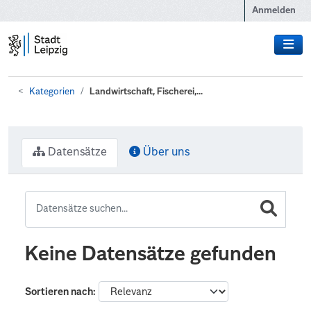
Zum Hauptinhalt wechseln
Anmelden
Kategorien
Landwirtschaft, Fischerei,...
Datensätze
Über uns
Keine Datensätze gefunden
Sortieren nach