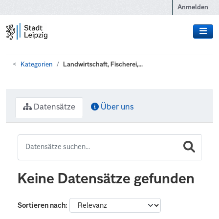
Zum Hauptinhalt wechseln
Anmelden
Kategorien
Landwirtschaft, Fischerei,...
Datensätze
Über uns
Keine Datensätze gefunden
Sortieren nach