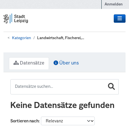
Zum Hauptinhalt wechseln
Anmelden
Kategorien
Landwirtschaft, Fischerei,...
Datensätze
Über uns
Keine Datensätze gefunden
Sortieren nach