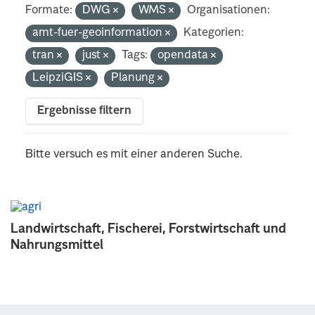
Formate:
DWG
WMS
Organisationen:
amt-fuer-geoinformation
Kategorien:
tran
just
Tags:
opendata
LeipziGIS
Planung
Ergebnisse filtern
Bitte versuch es mit einer anderen Suche.
Landwirtschaft, Fischerei, Forstwirtschaft und
Nahrungsmittel