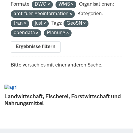
Formate:
DWG
WMS
Organisationen:
amt-fuer-geoinformation
Kategorien:
tran
just
Tags:
GeoSN
opendata
Planung
Ergebnisse filtern
Bitte versuch es mit einer anderen Suche.
Landwirtschaft, Fischerei, Forstwirtschaft und
Nahrungsmittel