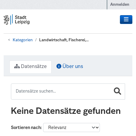
Zum Hauptinhalt wechseln
Anmelden
Kategorien
Landwirtschaft, Fischerei,...
Datensätze
Über uns
Keine Datensätze gefunden
Sortieren nach