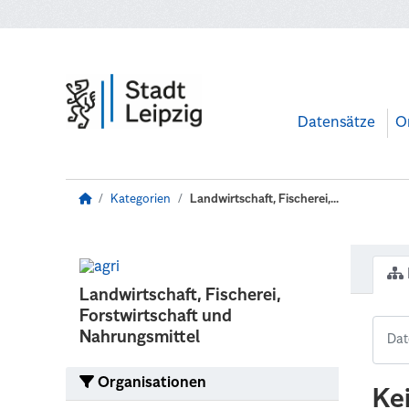
Zum Hauptinhalt wechseln
Datensätze
O
Kategorien
Landwirtschaft, Fischerei,...
Landwirtschaft, Fischerei,
Forstwirtschaft und
Nahrungsmittel
Organisationen
Ke