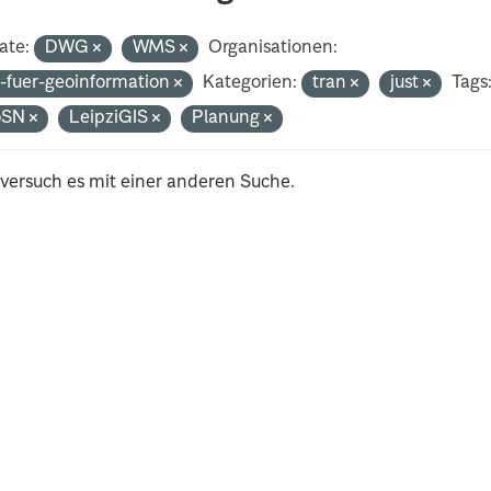
ate:
DWG
WMS
Organisationen:
-fuer-geoinformation
Kategorien:
tran
just
Tags
oSN
LeipziGIS
Planung
 versuch es mit einer anderen Suche.