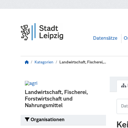
Zum Hauptinhalt wechseln
Datensätze
O
Kategorien
Landwirtschaft, Fischerei,...
Landwirtschaft, Fischerei,
Forstwirtschaft und
Nahrungsmittel
Organisationen
Ke