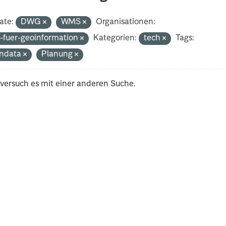
ate:
DWG
WMS
Organisationen:
-fuer-geoinformation
Kategorien:
tech
Tags:
ndata
Planung
 versuch es mit einer anderen Suche.