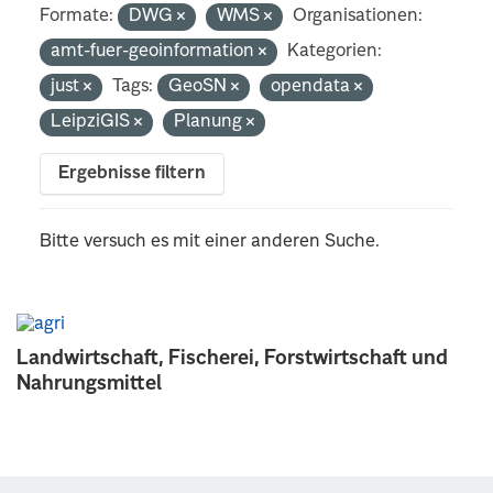
Formate:
DWG
WMS
Organisationen:
amt-fuer-geoinformation
Kategorien:
just
Tags:
GeoSN
opendata
LeipziGIS
Planung
Ergebnisse filtern
Bitte versuch es mit einer anderen Suche.
Landwirtschaft, Fischerei, Forstwirtschaft und
Nahrungsmittel