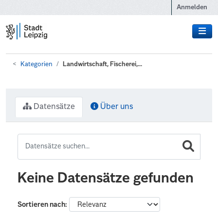
Zum Hauptinhalt wechseln
Anmelden
Kategorien
Landwirtschaft, Fischerei,...
Datensätze
Über uns
Keine Datensätze gefunden
Sortieren nach