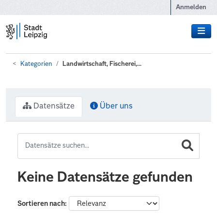
Zum Hauptinhalt wechseln
Anmelden
Kategorien
Landwirtschaft, Fischerei,...
Datensätze
Über uns
Keine Datensätze gefunden
Sortieren nach