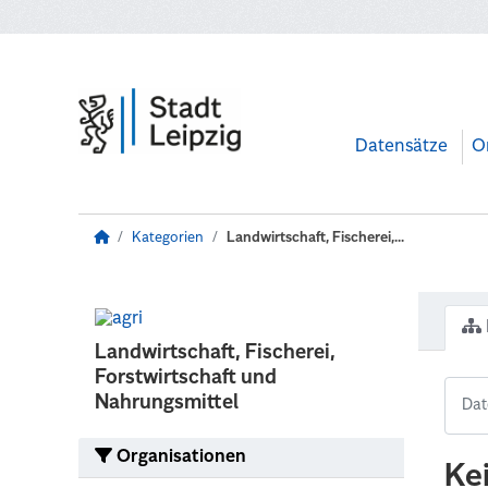
Zum Hauptinhalt wechseln
Datensätze
O
Kategorien
Landwirtschaft, Fischerei,...
Landwirtschaft, Fischerei,
Forstwirtschaft und
Nahrungsmittel
Organisationen
Ke