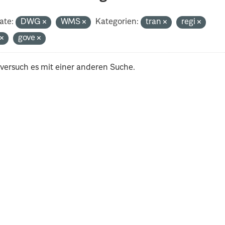
ate:
DWG
WMS
Kategorien:
tran
regi
t
gove
 versuch es mit einer anderen Suche.