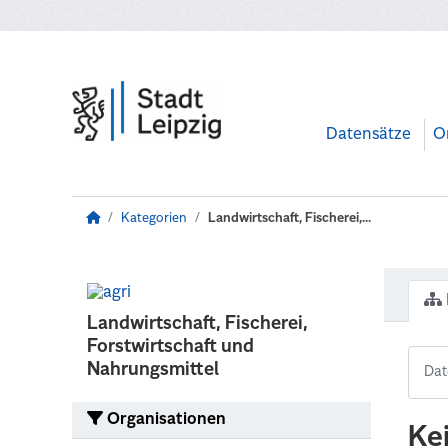
Zum Hauptinhalt wechseln
Datensätze
O
Kategorien
Landwirtschaft, Fischerei,...
Landwirtschaft, Fischerei,
Forstwirtschaft und
Nahrungsmittel
Organisationen
Ke