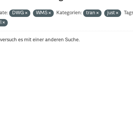
ate:
DWG
WMS
Kategorien:
tran
just
Tags
al
 versuch es mit einer anderen Suche.