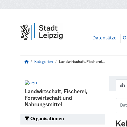
Zum Hauptinhalt wechseln
Datensätze
O
Kategorien
Landwirtschaft, Fischerei,...
Landwirtschaft, Fischerei,
Forstwirtschaft und
Nahrungsmittel
Organisationen
Ke