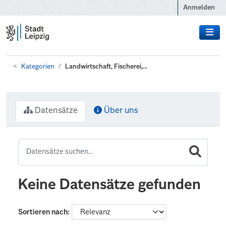
Zum Hauptinhalt wechseln
Anmelden
Kategorien
Landwirtschaft, Fischerei,...
Datensätze
Über uns
Keine Datensätze gefunden
Sortieren nach