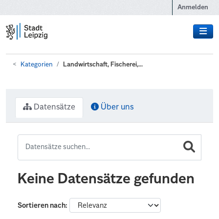
Zum Hauptinhalt wechseln
Anmelden
Kategorien
Landwirtschaft, Fischerei,...
Datensätze
Über uns
Keine Datensätze gefunden
Sortieren nach