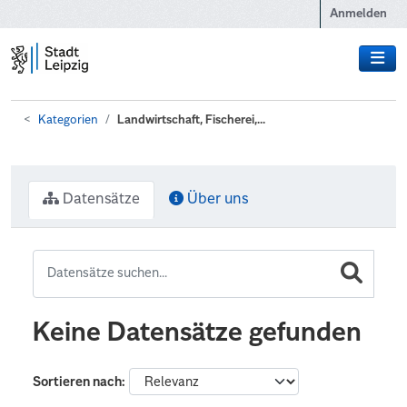
Zum Hauptinhalt wechseln
Anmelden
Kategorien
Landwirtschaft, Fischerei,...
Datensätze
Über uns
Keine Datensätze gefunden
Sortieren nach