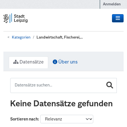
Zum Hauptinhalt wechseln
Anmelden
Kategorien
Landwirtschaft, Fischerei,...
Datensätze
Über uns
Keine Datensätze gefunden
Sortieren nach