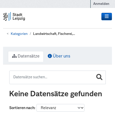
Zum Hauptinhalt wechseln
Anmelden
Kategorien
Landwirtschaft, Fischerei,...
Datensätze
Über uns
Keine Datensätze gefunden
Sortieren nach