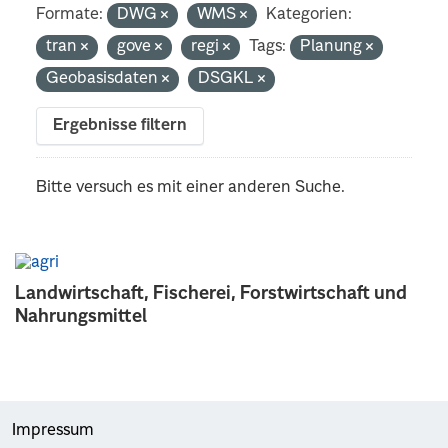
Formate:
DWG
WMS
Kategorien:
tran
gove
regi
Tags:
Planung
Geobasisdaten
DSGKL
Ergebnisse filtern
Bitte versuch es mit einer anderen Suche.
Landwirtschaft, Fischerei, Forstwirtschaft und
Nahrungsmittel
Impressum