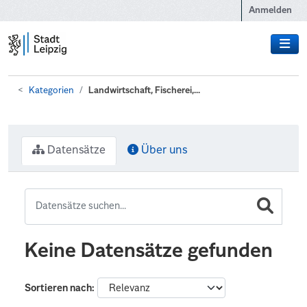
Zum Hauptinhalt wechseln
Anmelden
Kategorien
Landwirtschaft, Fischerei,...
Datensätze
Über uns
Keine Datensätze gefunden
Sortieren nach