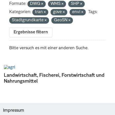
Formate:
DWG
WMS
SHP
Kategorien:
tran
gove
envi
Tags:
Stadtgrundkarte
GeoSN
Ergebnisse filtern
Bitte versuch es mit einer anderen Suche.
Landwirtschaft, Fischerei, Forstwirtschaft und
Nahrungsmittel
Impressum