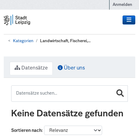
Zum Hauptinhalt wechseln
Anmelden
Kategorien
Landwirtschaft, Fischerei,...
Datensätze
Über uns
Keine Datensätze gefunden
Sortieren nach