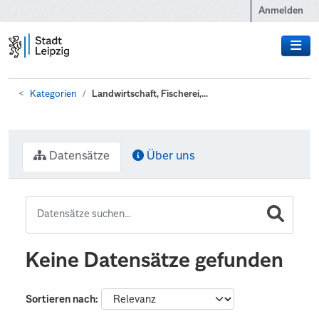
Zum Hauptinhalt wechseln
Anmelden
Kategorien
Landwirtschaft, Fischerei,...
Datensätze
Über uns
Keine Datensätze gefunden
Sortieren nach