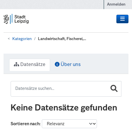
Zum Hauptinhalt wechseln
Anmelden
Kategorien
Landwirtschaft, Fischerei,...
Datensätze
Über uns
Keine Datensätze gefunden
Sortieren nach