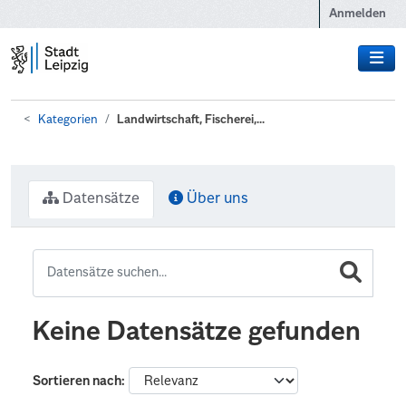
Zum Hauptinhalt wechseln
Anmelden
Kategorien
Landwirtschaft, Fischerei,...
Datensätze
Über uns
Keine Datensätze gefunden
Sortieren nach