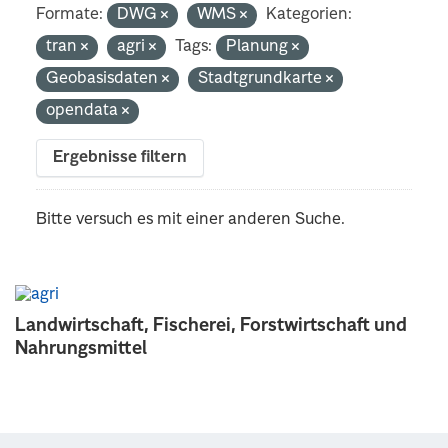
Formate:
DWG
WMS
Kategorien:
tran
agri
Tags:
Planung
Geobasisdaten
Stadtgrundkarte
opendata
Ergebnisse filtern
Bitte versuch es mit einer anderen Suche.
Landwirtschaft, Fischerei, Forstwirtschaft und
Nahrungsmittel