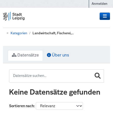
Zum Hauptinhalt wechseln
Anmelden
Kategorien
Landwirtschaft, Fischerei,...
Datensätze
Über uns
Keine Datensätze gefunden
Sortieren nach