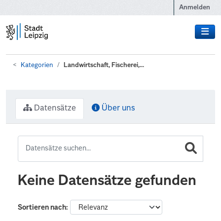
Zum Hauptinhalt wechseln
Anmelden
Kategorien
Landwirtschaft, Fischerei,...
Datensätze
Über uns
Keine Datensätze gefunden
Sortieren nach