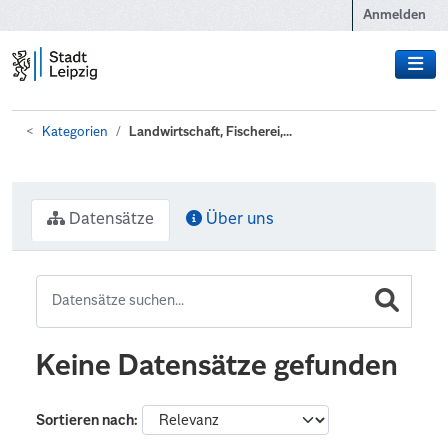
Zum Hauptinhalt wechseln
Anmelden
Kategorien
Landwirtschaft, Fischerei,...
Datensätze
Über uns
Keine Datensätze gefunden
Sortieren nach