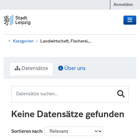
Zum Hauptinhalt wechseln
Anmelden
Kategorien
Landwirtschaft, Fischerei,...
Datensätze
Über uns
Keine Datensätze gefunden
Sortieren nach