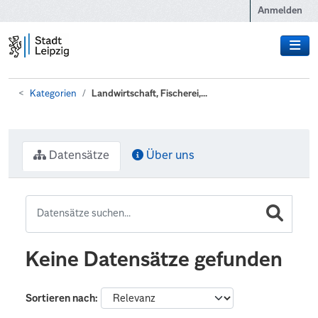
Zum Hauptinhalt wechseln
Anmelden
Kategorien
Landwirtschaft, Fischerei,...
Datensätze
Über uns
Keine Datensätze gefunden
Sortieren nach