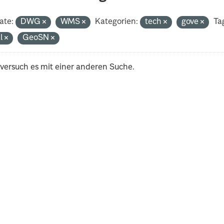
ate:
DWG
WMS
Kategorien:
tech
gove
Ta
al
GeoSN
 versuch es mit einer anderen Suche.