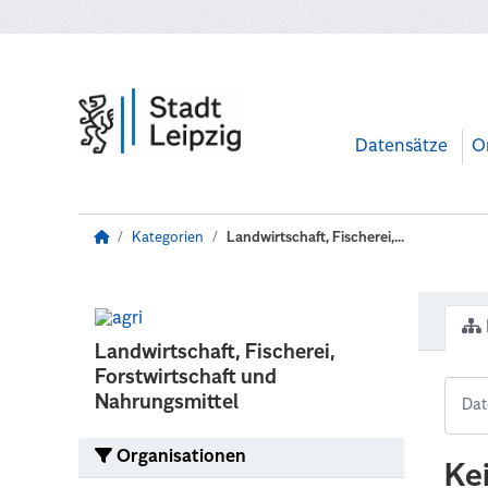
Zum Hauptinhalt wechseln
Datensätze
O
Kategorien
Landwirtschaft, Fischerei,...
Landwirtschaft, Fischerei,
Forstwirtschaft und
Nahrungsmittel
Organisationen
Ke