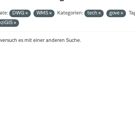
ate:
DWG
WMS
Kategorien:
tech
gove
Ta
pziGIS
 versuch es mit einer anderen Suche.