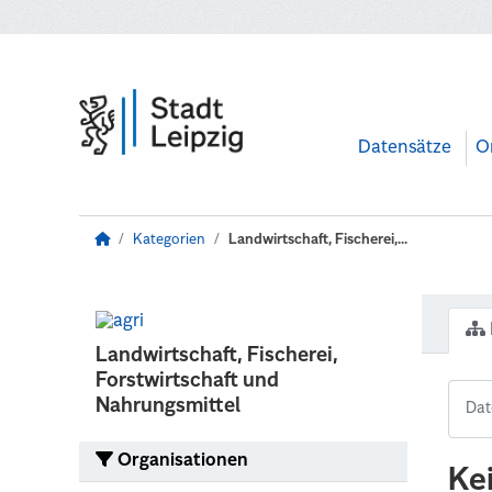
Zum Hauptinhalt wechseln
Datensätze
O
Kategorien
Landwirtschaft, Fischerei,...
Landwirtschaft, Fischerei,
Forstwirtschaft und
Nahrungsmittel
Organisationen
Ke