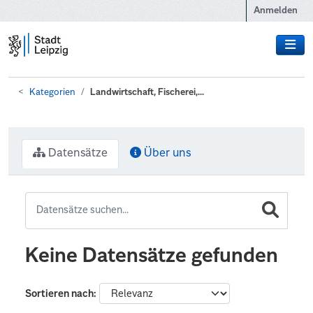
Zum Hauptinhalt wechseln
Anmelden
Kategorien
Landwirtschaft, Fischerei,...
Datensätze
Über uns
Keine Datensätze gefunden
Sortieren nach