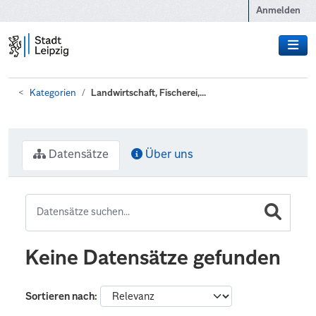
Zum Hauptinhalt wechseln
Anmelden
Kategorien
Landwirtschaft, Fischerei,...
Datensätze
Über uns
Keine Datensätze gefunden
Sortieren nach