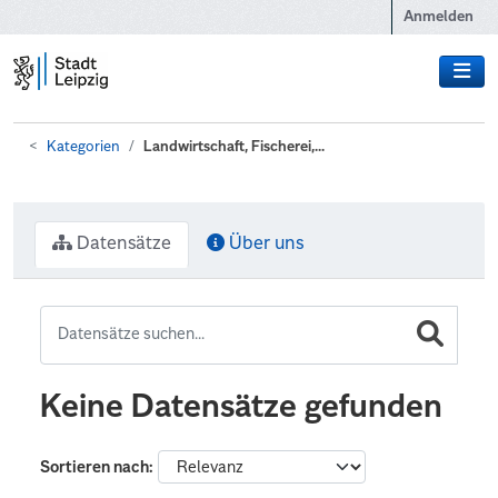
Zum Hauptinhalt wechseln
Anmelden
Kategorien
Landwirtschaft, Fischerei,...
Datensätze
Über uns
Keine Datensätze gefunden
Sortieren nach