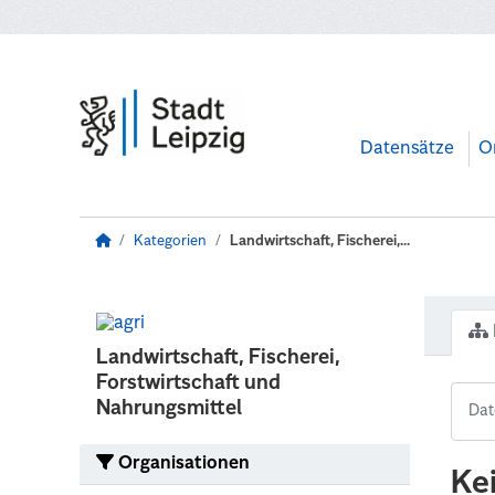
Zum Hauptinhalt wechseln
Datensätze
O
Kategorien
Landwirtschaft, Fischerei,...
Landwirtschaft, Fischerei,
Forstwirtschaft und
Nahrungsmittel
Organisationen
Ke