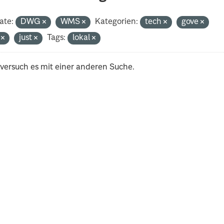
ate:
DWG
WMS
Kategorien:
tech
gove
i
just
Tags:
lokal
 versuch es mit einer anderen Suche.