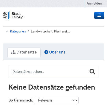
Zum Hauptinhalt wechseln
Anmelden
Kategorien
Landwirtschaft, Fischerei,...
Datensätze
Über uns
Keine Datensätze gefunden
Sortieren nach