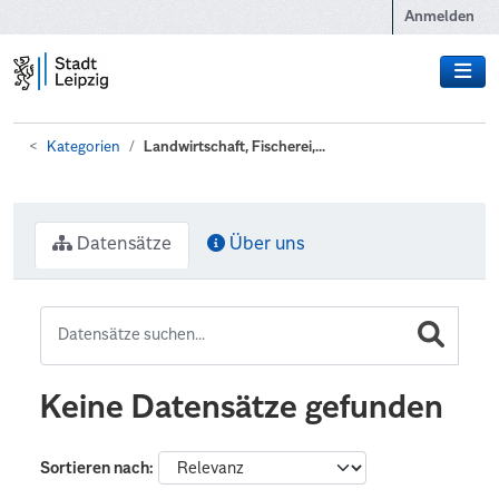
Zum Hauptinhalt wechseln
Anmelden
Kategorien
Landwirtschaft, Fischerei,...
Datensätze
Über uns
Keine Datensätze gefunden
Sortieren nach