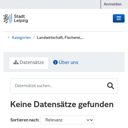
Zum Hauptinhalt wechseln
Anmelden
Kategorien
Landwirtschaft, Fischerei,...
Datensätze
Über uns
Keine Datensätze gefunden
Sortieren nach