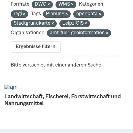
Formate:
DWG
WMS
Kategorien:
regi
Tags:
Planung
opendata
Stadtgrundkarte
LeipziGIS
Organisationen:
amt-fuer-geoinformation
Ergebnisse filtern
Bitte versuch es mit einer anderen Suche.
Landwirtschaft, Fischerei, Forstwirtschaft und
Nahrungsmittel