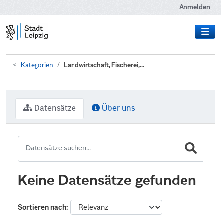
Zum Hauptinhalt wechseln
Anmelden
Kategorien
Landwirtschaft, Fischerei,...
Datensätze
Über uns
Keine Datensätze gefunden
Sortieren nach