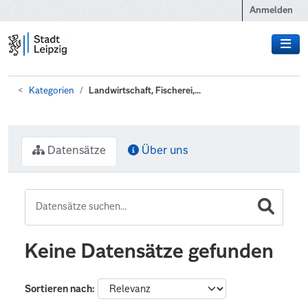
Zum Hauptinhalt wechseln
Anmelden
Kategorien
Landwirtschaft, Fischerei,...
Datensätze
Über uns
Keine Datensätze gefunden
Sortieren nach